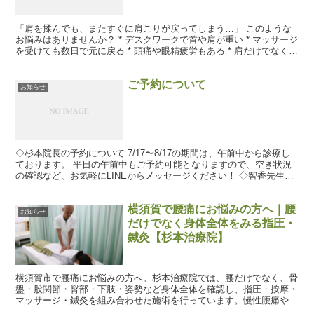
「肩を揉んでも、またすぐに肩こりが戻ってしまう…」 このような
お悩みはありませんか？ * デスクワークで首や肩が重い * マッサージ
を受けても数日で元に戻る * 頭痛や眼精疲労もある * 肩だけでなく首
や背中まで張っている * 湿布や痛み止...
ご予約について
お知らせ
◇杉本院長の予約について 7/17〜8/17の期間は、午前中から診療し
ております。 平日の午前中もご予約可能となりますので、空き状況
の確認など、お気軽にLINEからメッセージください！ ◇智香先生の
予約について 8月より智香先生の診療日が増...
横須賀で腰痛にお悩みの方へ｜腰
お知らせ
だけでなく身体全体をみる指圧・
鍼灸【杉本治療院】
横須賀市で腰痛にお悩みの方へ。杉本治療院では、腰だけでなく、骨
盤・股関節・臀部・下肢・姿勢など身体全体を確認し、指圧・按摩・
マッサージ・鍼灸を組み合わせた施術を行っています。慢性腰痛やぎ
っくり腰もご相談ください。