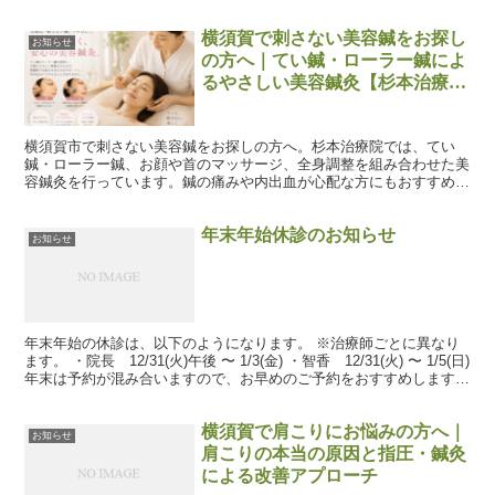
横須賀で刺さない美容鍼をお探し
お知らせ
の方へ｜てい鍼・ローラー鍼によ
るやさしい美容鍼灸【杉本治療
院】
横須賀市で刺さない美容鍼をお探しの方へ。杉本治療院では、てい
鍼・ローラー鍼、お顔や首のマッサージ、全身調整を組み合わせた美
容鍼灸を行っています。鍼の痛みや内出血が心配な方にもおすすめで
す。
年末年始休診のお知らせ
お知らせ
年末年始の休診は、以下のようになります。 ※治療師ごとに異なり
ます。 ・院長 12/31(火)午後 〜 1/3(金) ・智香 12/31(火) 〜 1/5(日)
年末は予約が混み合いますので、お早めのご予約をおすすめします。
ご来院お待ちし...
横須賀で肩こりにお悩みの方へ｜
お知らせ
肩こりの本当の原因と指圧・鍼灸
による改善アプローチ